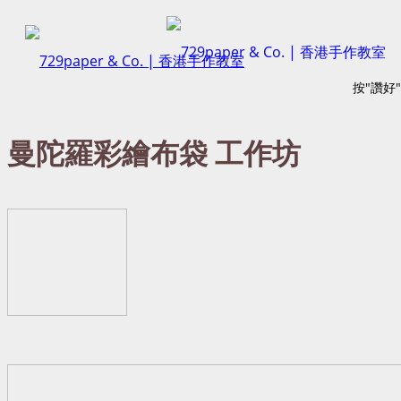
按"讚好
曼陀羅彩繪布袋 工作坊