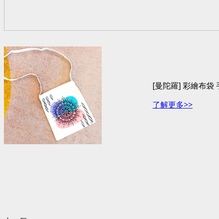
[曼陀羅] 彩繪布袋
了解更多>>