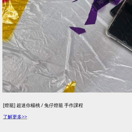
[燈籠] 超迷你楊桃 / 兔仔燈籠 手作課程
了解更多>>