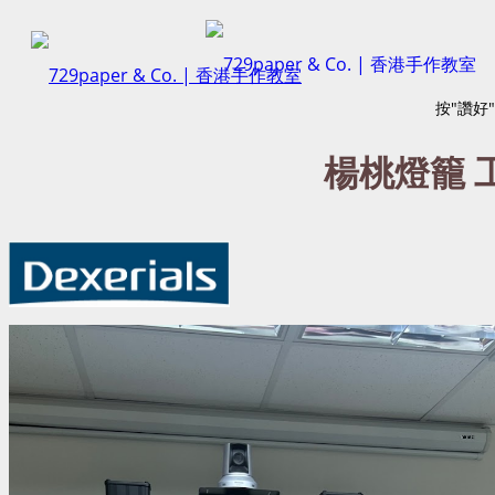
按"讚好
楊桃燈籠 