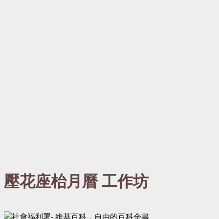
壓花座枱月曆 工作坊