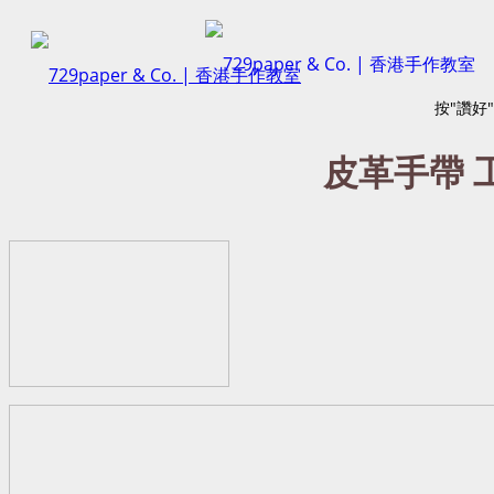
按"讚好
皮革手帶 