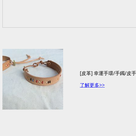
[皮革] 幸運手環/手鐲/皮
了解更多>>