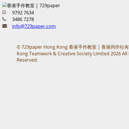
9792 7634
3486 7278
info@729paper.com
© 729paper Hong Kong 香港手作教室 | 香港同作社
Kong Teamwork & Creative Society Limited 2026 All 
Reserved.