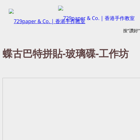
按"讚好
蝶古巴特拼貼-玻璃碟-工作坊