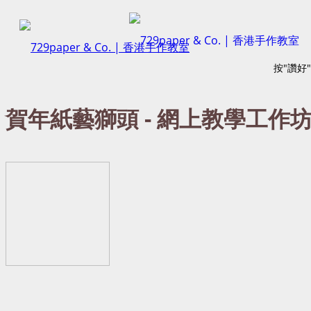
按"讚好
賀年紙藝獅頭 - 網上教學工作