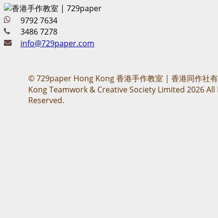
9792 7634
3486 7278
info@729paper.com
© 729paper Hong Kong 香港手作教室 | 香港同作社
Kong Teamwork & Creative Society Limited 2026 All 
Reserved.