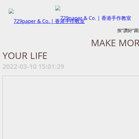
按"讚好"
MAKE MOR
YOUR LIFE
2022-03-10 15:01:29